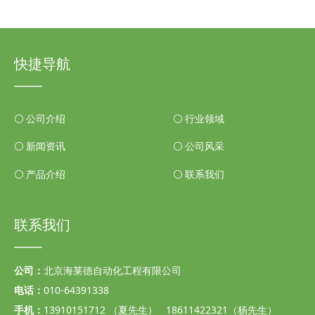
快捷导航
——
ꀐ
公司介绍
ꀐ
行业领域
ꀐ
新闻资讯
ꀐ
公司风采
ꀐ
产品介绍
ꀐ
联系我们
联系我们
——
公司：
北京海莱德自动化工程有限公司
电话：
010-64391338
手机：
13910151712 （夏先生） 18611422321（杨先生）